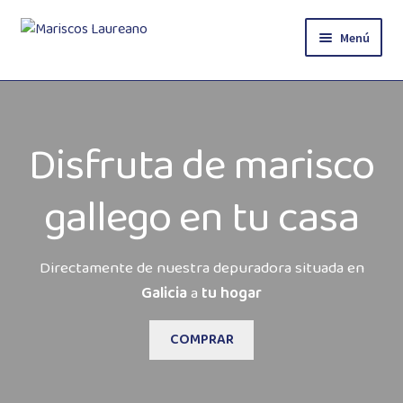
Ir
Ir
Menú
a
al
la
contenido
Inicio
navegación
Tienda
Disfruta de marisco
Blog
gallego en tu casa
Contacto
Directamente de nuestra depuradora situada en
Pagos
Galicia
a
tu hogar
COMPRAR