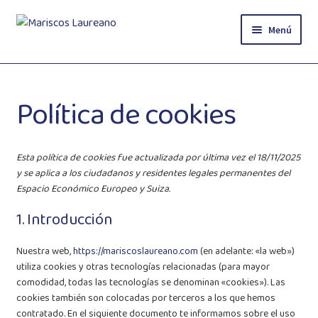
Ir
Ir
Menú
a
al
la
contenido
Inicio
navegación
Política de cookies
Tienda
Blog
Esta política de cookies fue actualizada por última vez el 18/11/2025
y se aplica a los ciudadanos y residentes legales permanentes del
Contacto
Espacio Económico Europeo y Suiza.
Pagos
1. Introducción
Nuestra web,
https://mariscoslaureano.com
(en adelante: «la web»)
utiliza cookies y otras tecnologías relacionadas (para mayor
comodidad, todas las tecnologías se denominan «cookies»). Las
cookies también son colocadas por terceros a los que hemos
contratado. En el siguiente documento te informamos sobre el uso