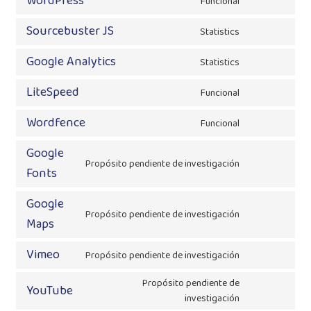
WordPress
Funcional
service
Consent
google-
to
Sourcebuster JS
Statistics
recaptcha
service
Consent
wordpress
to
Google Analytics
Statistics
service
Consent
sourcebuster-
to
LiteSpeed
Funcional
js
service
Consent
google-
to
Wordfence
Funcional
analytics
service
Consent
litespeed
to
Google
service
Propósito pendiente de investigación
Consent
Fonts
wordfence
to
service
Google
Propósito pendiente de investigación
google-
Consent
Maps
fonts
to
service
Vimeo
Propósito pendiente de investigación
Consent
google-
to
maps
Propósito pendiente de
YouTube
service
Consent
investigación
vimeo