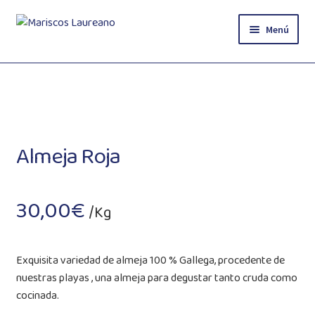
Ir
Ir
Menú
a
al
la
contenido
Inicio
navegación
Tienda
Blog
Almeja Roja
Contacto
30,00
€
/Kg
Pagos
Exquisita variedad de almeja 100 % Gallega, procedente de
nuestras playas , una almeja para degustar tanto cruda como
cocinada.